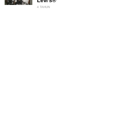
Levi’s®
4 TAHUN