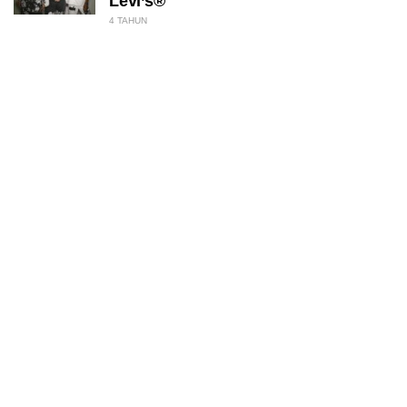
Levi’s®
4 TAHUN