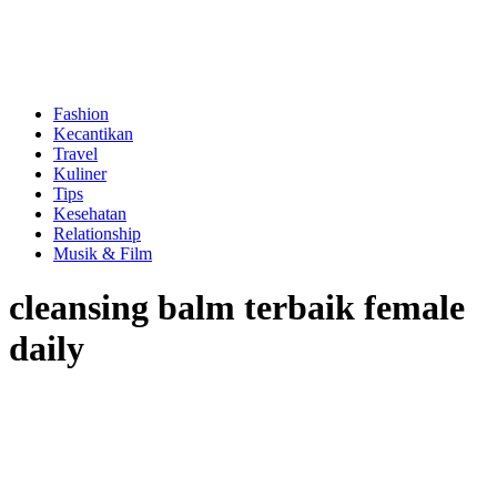
Fashion
Kecantikan
Travel
Kuliner
Tips
Kesehatan
Relationship
Musik & Film
cleansing balm terbaik female
daily