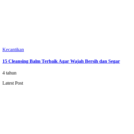
Kecantikan
15 Cleansing Balm Terbaik Agar Wajah Bersih dan Segar
4 tahun
Latest Post