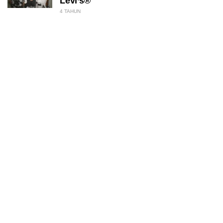
Levi’s®
4 TAHUN