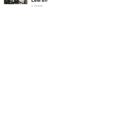
Levi’s®
4 TAHUN