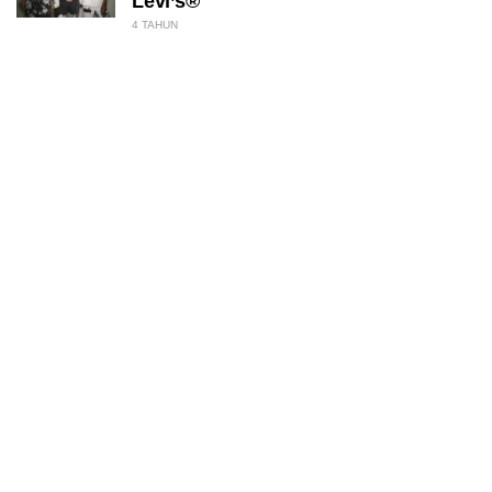
Levi’s®
4 TAHUN