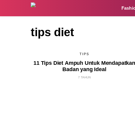
Fashi
tips diet
TIPS
11 Tips Diet Ampuh Untuk Mendapatka
Badan yang Ideal
7 TAHUN