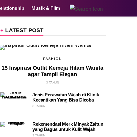
elationship
Musik & Film
LATEST POST
FASHION
15 Inspirasi Outfit Kemeja Hitam Wanita
agar Tampil Elegan
3 TAHUN
Jenis Perawatan Wajah di Klinik
Kecantikan Yang Bisa Dicoba
3 TAHUN
Rekomendasi Merk Minyak Zaitun
yang Bagus untuk Kulit Wajah
3 TAHUN