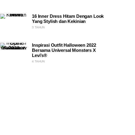
16 Inner Dress Hitam Dengan Look
Yang Stylish dan Kekinian
3 TAHUN
Inspirasi Outfit Halloween 2022
Bersama Universal Monsters X
Levi’s®
4 TAHUN