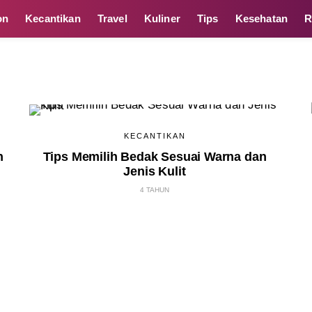
on
Kecantikan
Travel
Kuliner
Tips
Kesehatan
R
KECANTIKAN
n
Tips Memilih Bedak Sesuai Warna dan
Jenis Kulit
4 TAHUN