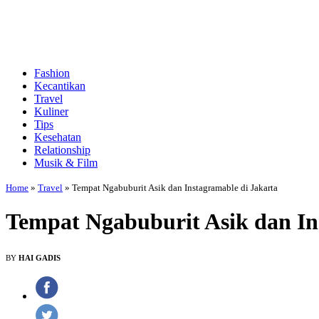
Fashion
Kecantikan
Travel
Kuliner
Tips
Kesehatan
Relationship
Musik & Film
Home
»
Travel
»
Tempat Ngabuburit Asik dan Instagramable di Jakarta
Tempat Ngabuburit Asik dan In
BY
HAI GADIS