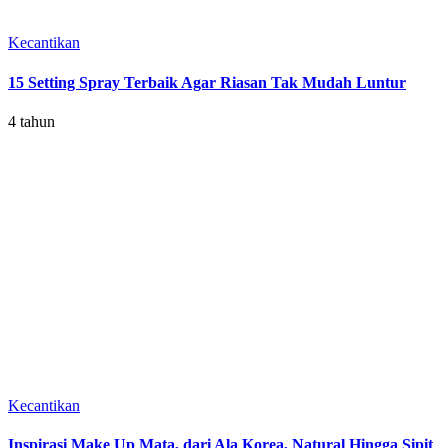
Kecantikan
15 Setting Spray Terbaik Agar Riasan Tak Mudah Luntur
4 tahun
Kecantikan
Inspirasi Make Up Mata, dari Ala Korea, Natural Hingga Sipit