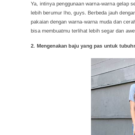
sehingga kamu bisa tetap merasa percaya dir
Kamu bisa memakai baju dengan warna cerah 
warna lainnya. Kamu bisa memadupadankannya
mengkombinasikannya dengan outfit yang ber