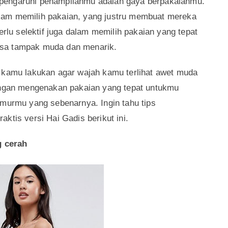
nilai orang memiliki perawakan lebih tua dari umur
lukan berwajah boros. Apakah kamu juga pernah
. Setiap wanita pasti selalu ingin terlihat awet
pengaruhi penampilanmu adalah gaya berpakaianmu.
lam memilih pakaian, yang justru membuat mereka
erlu selektif juga dalam memilih pakaian yang tepat
isa tampak muda dan menarik.
a kamu lakukan agar wajah kamu terlihat awet muda