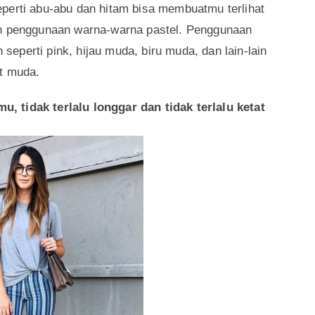
i.
seperti kuning, ungu, biru muda, hijau muda, dan
 dengan outfit yang lain juga. Kamu bisa
warna netral. Misalnya, ketika kamu memakai kaos