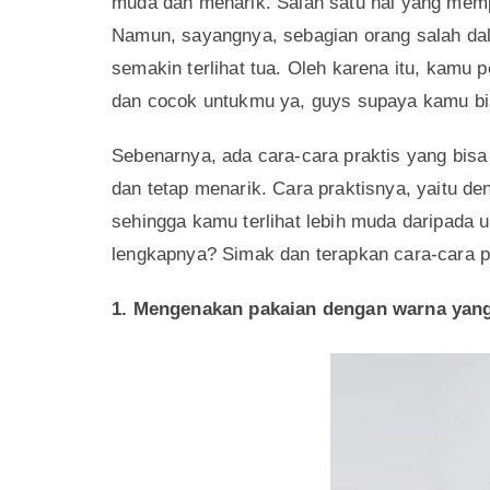
Banyak orang merasa kurang nyaman ketika di
sebenarnya atau dengan kata lain, diberi ju
mengalaminya? Pasti rasanya kurang nyaman ya
muda dan menarik. Salah satu hal yang mem
Namun, sayangnya, sebagian orang salah da
semakin terlihat tua. Oleh karena itu, kamu p
dan cocok untukmu ya, guys supaya kamu b
Sebenarnya, ada cara-cara praktis yang bis