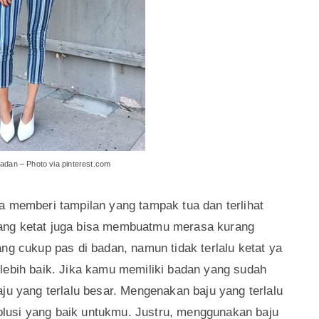
nya dengan rok berwarna putih atau hitam. Kamu
warna gradasi jika ingin tampilan yang lebih
berwarna orange kemerahan, untuk bawahannya
 menciptakan warna gradasi.
perti abu-abu dan hitam bisa membuatmu terlihat
an penggunaan warna-warna pastel. Penggunaan
eperti pink, hijau muda, biru muda, dan lain-lain
et muda.
 tidak terlalu longgar dan tidak terlalu ketat