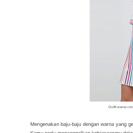
dan tetap menarik. Cara praktisnya, yaitu 
sehingga kamu terlihat lebih muda daripada 
lengkapnya? Simak dan terapkan cara-cara pra
1. Mengenakan pakaian dengan warna yan