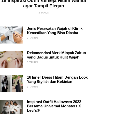
15 Inspirasi Outfit Kemeja Hitam Wanita
agar Tampil Elegan
3 TAHUN
Jenis Perawatan Wajah di Klinik
Kecantikan Yang Bisa Dicoba
3 TAHUN
Rekomendasi Merk Minyak Zaitun
yang Bagus untuk Kulit Wajah
3 TAHUN
16 Inner Dress Hitam Dengan Look
Yang Stylish dan Kekinian
3 TAHUN
Inspirasi Outfit Halloween 2022
Bersama Universal Monsters X
Levi’s®