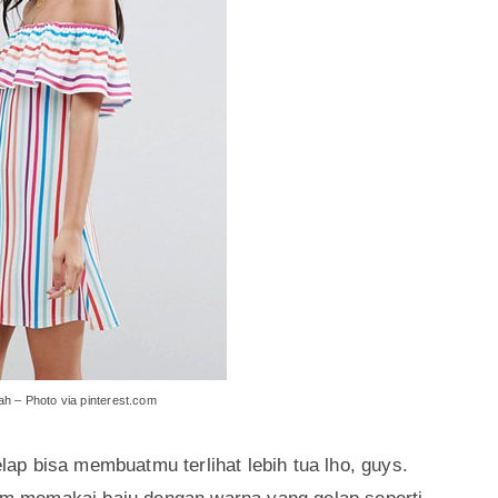
dengan mengenakan pakaian yang tepat untukmu
umurmu yang sebenarnya. Ingin tahu tips
ktis versi Hai Gadis berikut ini.
g cerah