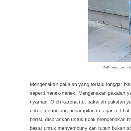
berwarna ungu, kamu bisa mengkombinasikan
juga bisa mengkombinasikannya dengan outfit 
berwarna. Misalnya, kamu memakai atasan 
kamu bisa menggunakan warna cokelat untuk
Ya, intinya penggunaan warna-warna gelap se
lebih berumur lho, guys. Berbeda jauh deng
pakaian dengan warna-warna muda dan cerah s
bisa membuatmu terlihat lebih segar dan aw
2. Mengenakan baju yang pas untuk tubuhmu,