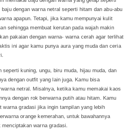
ah – Photo via pinterest.com
p bisa membuatmu terlihat lebih tua lho, guys.
m memakai baju dengan warna yang gelap seperti
baju dengan warna netral seperti hitam dan abu-abu
arna apapun. Tetapi, jika kamu mempunyai kulit
ihan sehingga membuat kerutan pada wajah makin
akan pakaian dengan warna- warna cerah agar terlihat
raktis ini agar kamu punya aura yang muda dan ceria