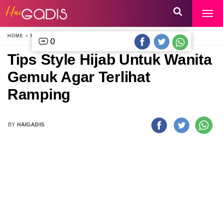
HOME
»
FASHION
»
0
0
Tips Style Hijab Untuk Wanita
Gemuk Agar Terlihat
Ramping
BY
HAIGADIS