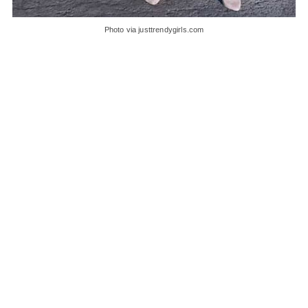
Photo via justtrendygirls.com