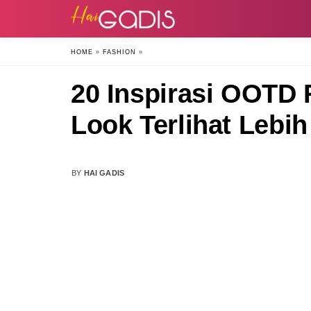
HOME
»
FASHION
»
20 Inspirasi OOTD 
Look Terlihat Lebi
BY
HAI GADIS