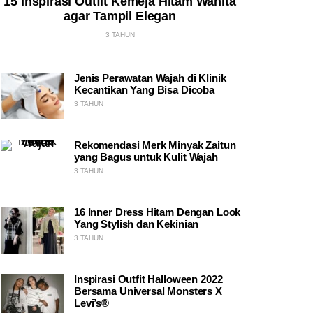
15 Inspirasi Outfit Kemeja Hitam Wanita
agar Tampil Elegan
3 TAHUN
Jenis Perawatan Wajah di Klinik
Kecantikan Yang Bisa Dicoba
3 TAHUN
Rekomendasi Merk Minyak Zaitun
yang Bagus untuk Kulit Wajah
3 TAHUN
16 Inner Dress Hitam Dengan Look
Yang Stylish dan Kekinian
3 TAHUN
Inspirasi Outfit Halloween 2022
Bersama Universal Monsters X
Levi’s®