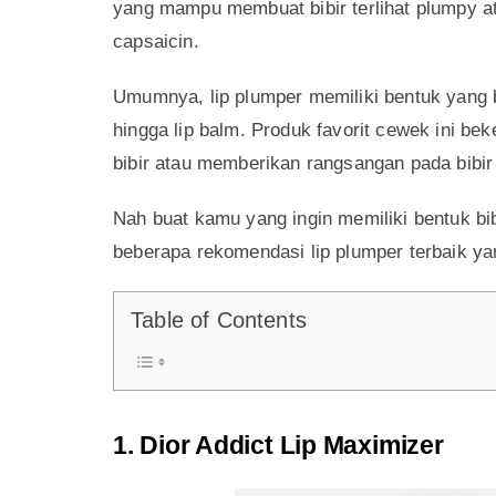
Nggak perlu filler jika ingin memiliki bentuk 
Jenner. Dengan rekomendasi lip plumper terb
yang lebih plumpy dan seksi dengan cara yang
Lip plumper sendiri merupakan salah satu je
yang mampu membuat bibir terlihat plumpy at
capsaicin.
Umumnya, lip plumper memiliki bentuk yang b
hingga lip balm. Produk favorit cewek ini be
bibir atau memberikan rangsangan pada bibir 