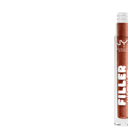
pho
Lip plumper yang bagus untuk membuat bibir 
Addict Lip Maximizer. Lip plumper dari Dior i
acid yang bekerja dengan cepat untuk membua
menggairahkan.
Uniknya lip plumper ini tidak menimbulkan k
bibir lainnya melainkan memberikan efek pend
cantik yaitu pink, aprikot, dan krem ​​yang 