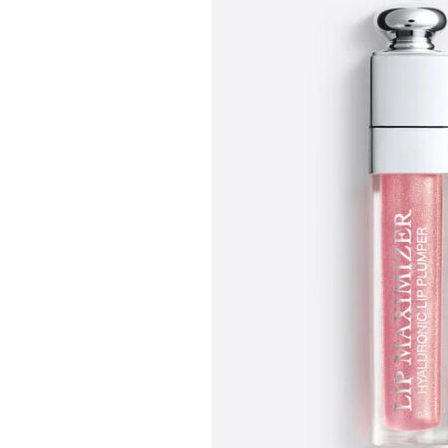
Nah buat kamu yang ingin memiliki bentuk bi
beberapa rekomendasi lip plumper terbaik yan
Table of Contents