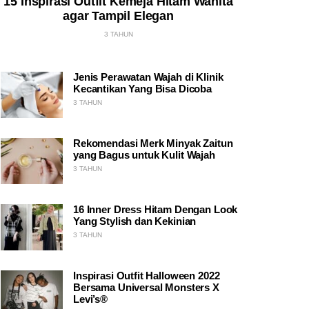
15 Inspirasi Outfit Kemeja Hitam Wanita
agar Tampil Elegan
3 TAHUN
Jenis Perawatan Wajah di Klinik
Kecantikan Yang Bisa Dicoba
3 TAHUN
Rekomendasi Merk Minyak Zaitun
yang Bagus untuk Kulit Wajah
3 TAHUN
16 Inner Dress Hitam Dengan Look
Yang Stylish dan Kekinian
3 TAHUN
Inspirasi Outfit Halloween 2022
Bersama Universal Monsters X
Levi’s®