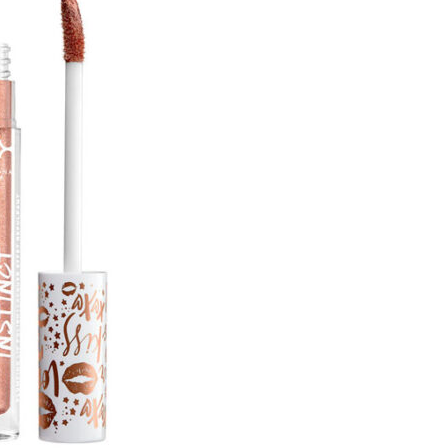
to via dior.com
kamu tampak lebih berisi yang pertama adalah Dior
ni memiliki kandungan filler kolagen dan hyaluronic
t bibirmu lebih berkilau, lembab, dan
ebas dan rasa terbakar seperti mayoritas plumper
inginan pada kulit bibir. Tersedia dalam 3 warna
mempunyai aroma vanili dan mint. Meskipun berwarna,