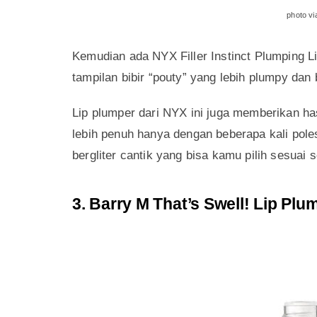
namun warna dari lip plumper ini tidak akan
2. NYX Filler Instinct Plumping L