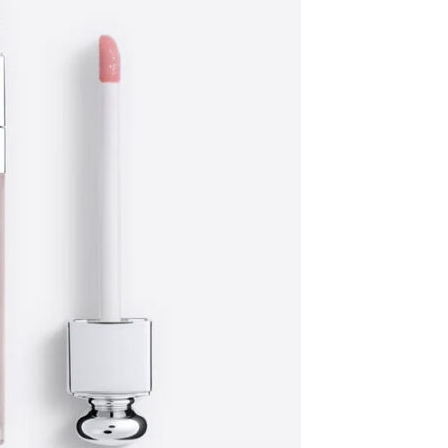
bir yang tampak lebih plumpy dan bervolume, berikut
g bisa kamu gunakan. So let’s check it out guys!