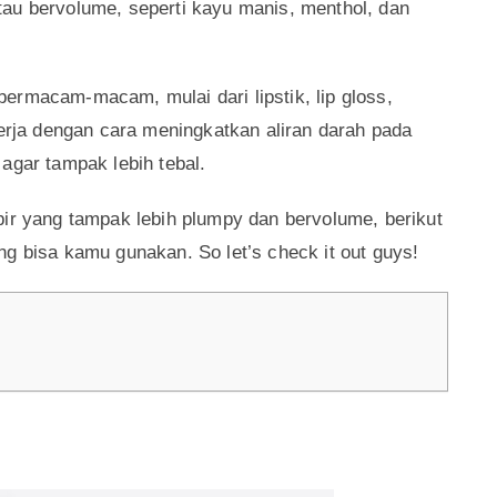
bibir yang lebih plumpy dan bervolume seperti Kylie
arik berikut ini, kamu sudah bisa mendapatkan bibir
 lebih instan dan tentunya minim risiko.
nis kosmetik untuk bibir dengan kandungan bahan
au bervolume, seperti kayu manis, menthol, dan
ermacam-macam, mulai dari lipstik, lip gloss,
kerja dengan cara meningkatkan aliran darah pada
agar tampak lebih tebal.