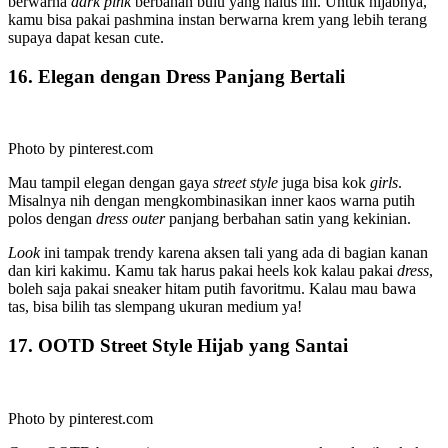
berwarna
dark pink
berbahan bulu yang halus ini. Untuk hijabnya,
kamu bisa pakai pashmina instan berwarna krem yang lebih terang
supaya dapat kesan cute.
16. Elegan dengan Dress Panjang Bertali
Photo by pinterest.com
Mau tampil elegan dengan gaya
street style
juga bisa kok
girls
.
Misalnya nih dengan mengkombinasikan inner kaos warna putih
polos dengan
dress outer
panjang berbahan satin yang kekinian.
Look
ini tampak trendy karena aksen tali yang ada di bagian kanan
dan kiri kakimu. Kamu tak harus pakai heels kok kalau pakai
dress
,
boleh saja pakai sneaker hitam putih favoritmu. Kalau mau bawa
tas, bisa bilih tas slempang ukuran medium ya!
17. OOTD Street Style Hijab yang Santai
Photo by pinterest.com