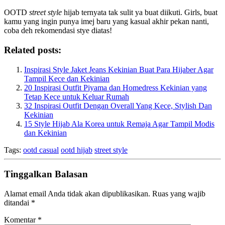
OOTD
street style
hijab ternyata tak sulit ya buat diikuti. Girls, buat
kamu yang ingin punya imej baru yang kasual akhir pekan nanti,
coba deh rekomendasi stye diatas!
Related posts:
Inspirasi Style Jaket Jeans Kekinian Buat Para Hijaber Agar
Tampil Kece dan Kekinian
20 Inspirasi Outfit Piyama dan Homedress Kekinian yang
Tetap Kece untuk Keluar Rumah
32 Inspirasi Outfit Dengan Overall Yang Kece, Stylish Dan
Kekinian
15 Style Hijab Ala Korea untuk Remaja Agar Tampil Modis
dan Kekinian
Tags:
ootd casual
ootd hijab
street style
Tinggalkan Balasan
Alamat email Anda tidak akan dipublikasikan.
Ruas yang wajib
ditandai
*
Komentar
*