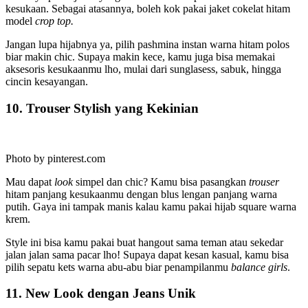
kesukaan. Sebagai atasannya, boleh kok pakai jaket cokelat hitam
model
crop top.
Jangan lupa hijabnya ya, pilih pashmina instan warna hitam polos
biar makin chic. Supaya makin kece, kamu juga bisa memakai
aksesoris kesukaanmu lho, mulai dari sunglasess, sabuk, hingga
cincin kesayangan.
10. Trouser Stylish yang Kekinian
Photo by pinterest.com
Mau dapat
look
simpel dan chic? Kamu bisa pasangkan
trouser
hitam panjang kesukaanmu dengan blus lengan panjang warna
putih. Gaya ini tampak manis kalau kamu pakai hijab square warna
krem.
Style ini bisa kamu pakai buat hangout sama teman atau sekedar
jalan jalan sama pacar lho! Supaya dapat kesan kasual, kamu bisa
pilih sepatu kets warna abu-abu biar penampilanmu
balance girls
.
11. New Look dengan Jeans Unik