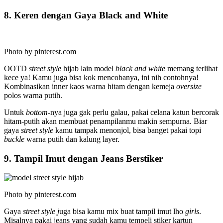
8. Keren dengan Gaya Black and White
Photo by pinterest.com
OOTD
street style
hijab lain model
black and white
memang terlihat
kece ya! Kamu juga bisa kok mencobanya, ini nih contohnya!
Kombinasikan inner kaos warna hitam dengan kemeja
oversize
polos warna putih.
Untuk
bottom-
nya juga gak perlu galau, pakai celana katun bercorak
hitam-putih akan membuat penampilanmu makin sempurna. Biar
gaya
street style
kamu tampak menonjol, bisa banget pakai topi
buckle
warna putih dan kalung layer.
9. Tampil Imut dengan Jeans Berstiker
Photo by pinterest.com
Gaya
street style j
uga bisa kamu mix buat tampil imut lho
girls
.
Misalnya pakai jeans yang sudah kamu tempeli stiker kartun