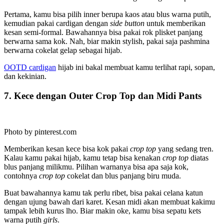
Pertama, kamu bisa pilih inner berupa kaos atau blus warna putih,
kemudian pakai cardigan dengan
side button
untuk memberikan
kesan semi-formal. Bawahannya bisa pakai rok plisket panjang
berwarna sama kok. Nah, biar makin stylish, pakai saja pashmina
berwarna cokelat gelap sebagai hijab.
OOTD cardigan
hijab ini bakal membuat kamu terlihat rapi, sopan,
dan kekinian.
7. Kece dengan Outer Crop Top dan Midi Pants
Photo by pinterest.com
Memberikan kesan kece bisa kok pakai
crop top
yang sedang tren.
Kalau kamu pakai hijab, kamu tetap bisa kenakan
crop top
diatas
blus panjang milikmu. Pilihan warnanya bisa apa saja kok,
contohnya
crop top
cokelat dan blus panjang biru muda.
Buat bawahannya kamu tak perlu ribet, bisa pakai celana katun
dengan ujung bawah dari karet. Kesan midi akan membuat kakimu
tampak lebih kurus lho. Biar makin oke, kamu bisa sepatu kets
warna putih
girls
.