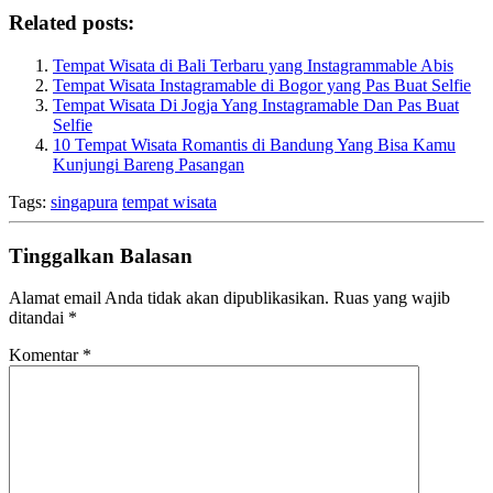
Related posts:
Tempat Wisata di Bali Terbaru yang Instagrammable Abis
Tempat Wisata Instagramable di Bogor yang Pas Buat Selfie
Tempat Wisata Di Jogja Yang Instagramable Dan Pas Buat
Selfie
10 Tempat Wisata Romantis di Bandung Yang Bisa Kamu
Kunjungi Bareng Pasangan
Tags:
singapura
tempat wisata
Tinggalkan Balasan
Alamat email Anda tidak akan dipublikasikan.
Ruas yang wajib
ditandai
*
Komentar
*