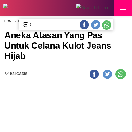
HOME
»
FASHION
»
0
0
Aneka Atasan Yang Pas
Untuk Celana Kulot Jeans
Hijab
BY
HAI GADIS