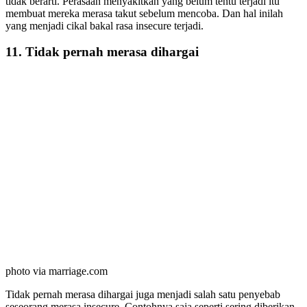
tidak berarti. Perasaan menyakitkan yang belum tentu terjadi itu
membuat mereka merasa takut sebelum mencoba. Dan hal inilah
yang menjadi cikal bakal rasa insecure terjadi.
11. Tidak pernah merasa dihargai
photo via marriage.com
Tidak pernah merasa dihargai juga menjadi salah satu penyebab
seseorang merasa insecure. Contohnya saja seperti sering diberikan