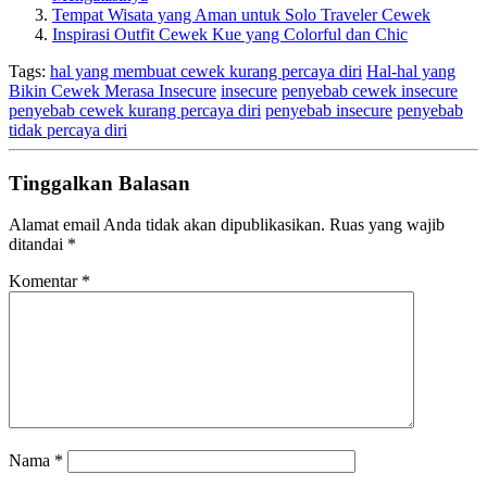
Tempat Wisata yang Aman untuk Solo Traveler Cewek
Inspirasi Outfit Cewek Kue yang Colorful dan Chic
Tags:
hal yang membuat cewek kurang percaya diri
Hal-hal yang
Bikin Cewek Merasa Insecure
insecure
penyebab cewek insecure
penyebab cewek kurang percaya diri
penyebab insecure
penyebab
tidak percaya diri
Tinggalkan Balasan
Alamat email Anda tidak akan dipublikasikan.
Ruas yang wajib
ditandai
*
Komentar
*
Nama
*