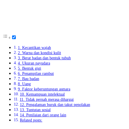
1. Kecantikan wajah
2. Warna dan kondisi kulit
3. Berat badan dan bentuk tubuh
4. Ukuran payudara
5. Bentuk gigi
6. Penampilan rambut
7. Bau badan
8. Uang
9. Faktor keberuntungan asmara
10. Kemampuan intelektual
11. Tidak pernah merasa dihargai
12. Pengalaman buruk dan takut penolakan
13. Tuntutan sosial
14. Penilaian dari orang lain
Related posts: