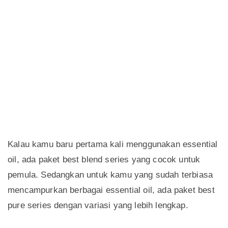
Kalau kamu baru pertama kali menggunakan essential
oil, ada paket best blend series yang cocok untuk
pemula. Sedangkan untuk kamu yang sudah terbiasa
mencampurkan berbagai essential oil, ada paket best
pure series dengan variasi yang lebih lengkap.