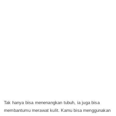
Tak hanya bisa menenangkan tubuh, ia juga bisa
membantumu merawat kulit. Kamu bisa menggunakan