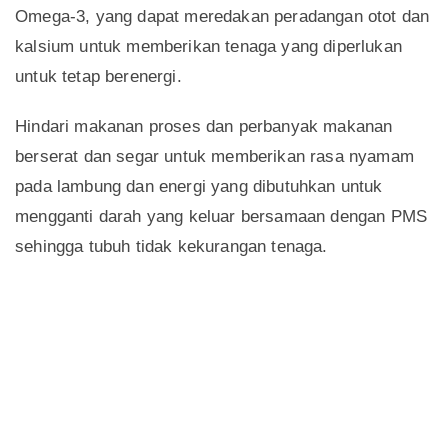
Omega-3, yang dapat meredakan peradangan otot dan
kalsium untuk memberikan tenaga yang diperlukan
untuk tetap berenergi.
Hindari makanan proses dan perbanyak makanan
berserat dan segar untuk memberikan rasa nyamam
pada lambung dan energi yang dibutuhkan untuk
mengganti darah yang keluar bersamaan dengan PMS
sehingga tubuh tidak kekurangan tenaga.