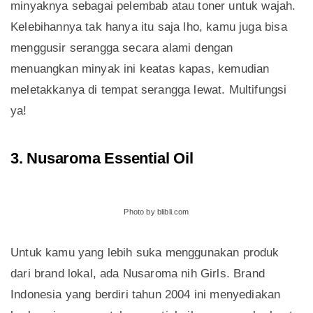
minyaknya sebagai pelembab atau toner untuk wajah.
Kelebihannya tak hanya itu saja lho, kamu juga bisa
menggusir serangga secara alami dengan
menuangkan minyak ini keatas kapas, kemudian
meletakkanya di tempat serangga lewat. Multifungsi
ya!
3. Nusaroma Essential Oil
Photo by blibli.com
Untuk kamu yang lebih suka menggunakan produk
dari brand lokal, ada Nusaroma nih Girls. Brand
Indonesia yang berdiri tahun 2004 ini menyediakan