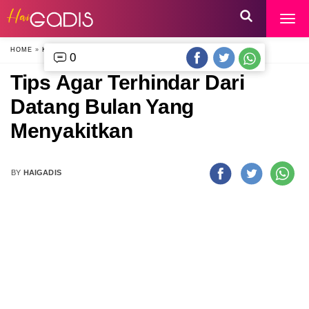
HOME
»
KESEHATAN
»
0
0
Tips Agar Terhindar Dari
Datang Bulan Yang
Menyakitkan
BY
HAIGADIS