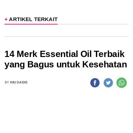
ARTIKEL TERKAIT
14 Merk Essential Oil Terbaik
yang Bagus untuk Kesehatan
BY
HAI GADIS