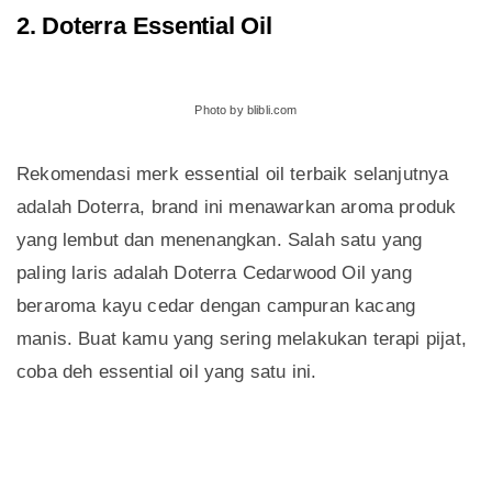
2. Doterra Essential Oil
Photo by blibli.com
Rekomendasi merk essential oil terbaik selanjutnya
adalah Doterra, brand ini menawarkan aroma produk
yang lembut dan menenangkan. Salah satu yang
paling laris adalah Doterra Cedarwood Oil yang
beraroma kayu cedar dengan campuran kacang
manis. Buat kamu yang sering melakukan terapi pijat,
coba deh essential oil yang satu ini.