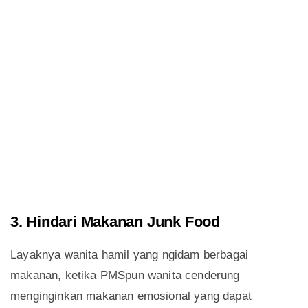
3. Hindari Makanan Junk Food
Layaknya wanita hamil yang ngidam berbagai
makanan, ketika PMSpun wanita cenderung
menginginkan makanan emosional yang dapat