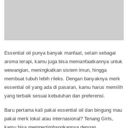
Essential oil punya banyak manfaat, selain sebagai
aroma terapi, kamu juga bisa memanfaatkannya untuk
wewangian, meningkatkan sistem imun, hingga
membuat tubuh lebih rileks. Dengan banyaknya merk
essential oil yang ada di pasaran, kamu harus memilih
yang terbaik sesuai kebutuhan dan preferensi.
Baru pertama kali pakai essential oil dan bingung mau
pakai merk lokal atau internasional? Tenang Girls,
kamu bisa mempertimbangkannya dengan