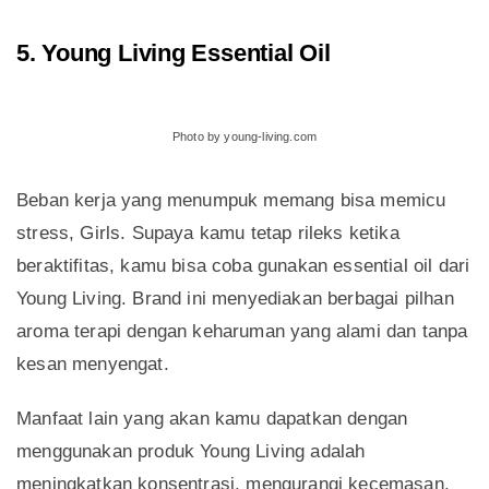
5. Young Living Essential Oil
Photo by young-living.com
Beban kerja yang menumpuk memang bisa memicu
stress, Girls. Supaya kamu tetap rileks ketika
beraktifitas, kamu bisa coba gunakan essential oil dari
Young Living. Brand ini menyediakan berbagai pilhan
aroma terapi dengan keharuman yang alami dan tanpa
kesan menyengat.
Manfaat lain yang akan kamu dapatkan dengan
menggunakan produk Young Living adalah
meningkatkan konsentrasi, mengurangi kecemasan,