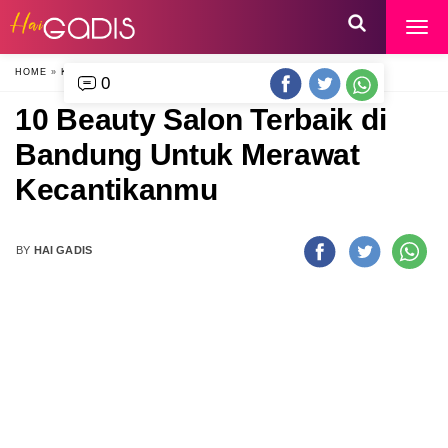
HOME
»
KECANTIKAN
»
0
10 Beauty Salon Terbaik di
Bandung Untuk Merawat
Kecantikanmu
BY
HAI GADIS