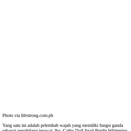
Photo via lifestrong.com.ph
Yang satu ini adalah pelembab wajah yang memiliki fungsi ganda
sebagai penghilang jerawat, lho. Cathy Doll Snail Bright Whitening