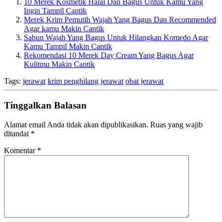
10 Merek Kosmetik Halal Dan Bagus Untuk Kamu Yang
Ingin Tampil Cantik
Merek Krim Pemutih Wajah Yang Bagus Dan Recommended
Agar kamu Makin Cantik
Sabun Wajah Yang Bagus Untuk Hilangkan Komedo Agar
Kamu Tampil Makin Cantik
Rekomendasi 10 Merek Day Cream Yang Bagus Agar
Kulitmu Makin Cantik
Tags:
jerawat
krim penghilang jerawat
obat jerawat
Tinggalkan Balasan
Alamat email Anda tidak akan dipublikasikan.
Ruas yang wajib
ditandai
*
Komentar
*