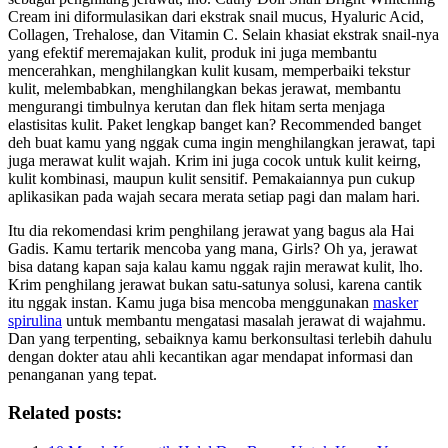
Cream ini diformulasikan dari ekstrak snail mucus, Hyaluric Acid,
Collagen, Trehalose, dan Vitamin C. Selain khasiat ekstrak snail-nya
yang efektif meremajakan kulit, produk ini juga membantu
mencerahkan, menghilangkan kulit kusam, memperbaiki tekstur
kulit, melembabkan, menghilangkan bekas jerawat, membantu
mengurangi timbulnya kerutan dan flek hitam serta menjaga
elastisitas kulit. Paket lengkap banget kan? Recommended banget
deh buat kamu yang nggak cuma ingin menghilangkan jerawat, tapi
juga merawat kulit wajah. Krim ini juga cocok untuk kulit keirng,
kulit kombinasi, maupun kulit sensitif. Pemakaiannya pun cukup
aplikasikan pada wajah secara merata setiap pagi dan malam hari.
Itu dia rekomendasi krim penghilang jerawat yang bagus ala Hai
Gadis. Kamu tertarik mencoba yang mana, Girls? Oh ya, jerawat
bisa datang kapan saja kalau kamu nggak rajin merawat kulit, lho.
Krim penghilang jerawat bukan satu-satunya solusi, karena cantik
itu nggak instan. Kamu juga bisa mencoba menggunakan
masker
spirulina
untuk membantu mengatasi masalah jerawat di wajahmu.
Dan yang terpenting, sebaiknya kamu berkonsultasi terlebih dahulu
dengan dokter atau ahli kecantikan agar mendapat informasi dan
penanganan yang tepat.
Related posts: