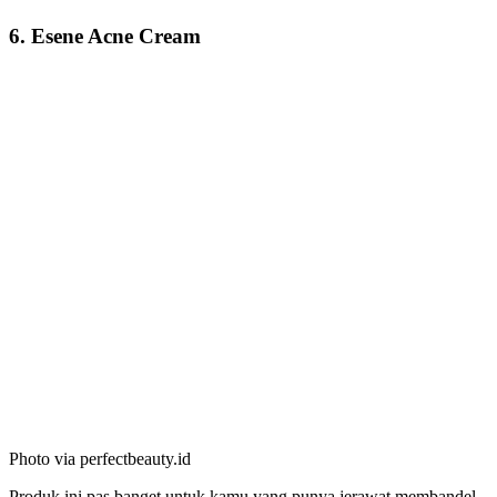
6. Esene Acne Cream
Photo via perfectbeauty.id
Produk ini pas banget untuk kamu yang punya jerawat membandel