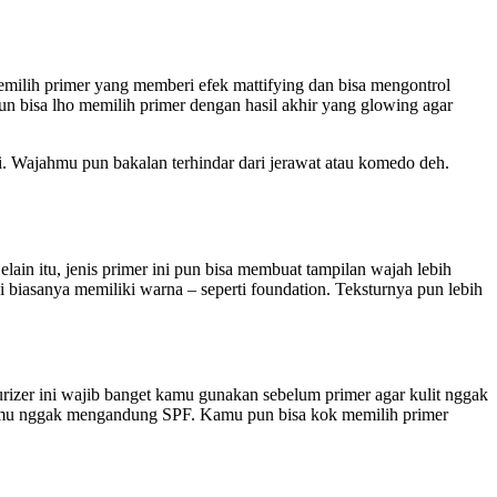
memilih primer yang memberi efek mattifying dan bisa mengontrol
 bisa lho memilih primer dengan hasil akhir yang glowing agar
i. Wajahmu pun bakalan terhindar dari jerawat atau komedo deh.
lain itu, jenis primer ini pun bisa membuat tampilan wajah lebih
 biasanya memiliki warna – seperti foundation. Teksturnya pun lebih
urizer ini wajib banget kamu gunakan sebelum primer agar kulit nggak
er-mu nggak mengandung SPF. Kamu pun bisa kok memilih primer