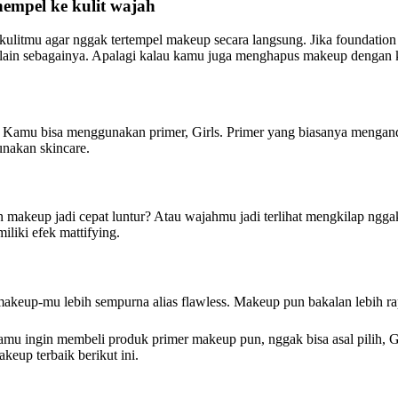
empel ke kulit wajah
kulitmu agar nggak tertempel makeup secara langsung. Jika foundatio
n lain sebagainya. Apalagi kalau kamu juga menghapus makeup dengan 
? Kamu bisa menggunakan primer, Girls. Primer yang biasanya mengan
unakan skincare.
an makeup jadi cepat luntur? Atau wajahmu jadi terlihat mengkilap ngg
iki efek mattifying.
akeup-mu lebih sempurna alias flawless. Makeup pun bakalan lebih rap
u ingin membeli produk primer makeup pun, nggak bisa asal pilih, G
keup terbaik berikut ini.