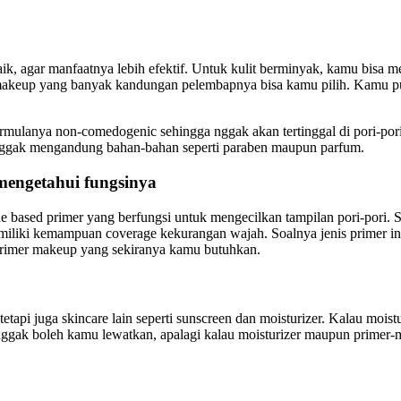
aik, agar manfaatnya lebih efektif. Untuk kulit berminyak, kamu bisa 
 makeup yang banyak kandungan pelembapnya bisa kamu pilih. Kamu pun
ormulanya non-comedogenic sehingga nggak akan tertinggal di pori-por
an nggak mengandung bahan-bahan seperti paraben maupun parfum.
mengetahui fungsinya
ne based primer yang berfungsi untuk mengecilkan tampilan pori-pori. Se
miliki kemampuan coverage kekurangan wajah. Soalnya jenis primer ini
primer makeup yang sekiranya kamu butuhkan.
pi juga skincare lain seperti sunscreen dan moisturizer. Kalau moist
 nggak boleh kamu lewatkan, apalagi kalau moisturizer maupun prim