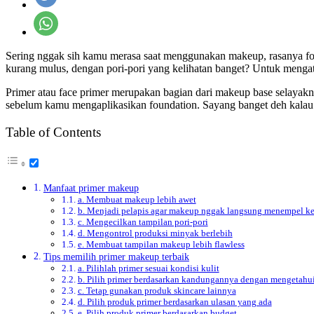
Sering nggak sih kamu merasa saat menggunakan makeup, rasanya fo
kurang mulus, dengan pori-pori yang kelihatan banget? Untuk mengat
Primer atau face primer merupakan bagian dari makeup base selayakn
sebelum kamu mengaplikasikan foundation. Sayang banget deh kalau
Table of Contents
Manfaat primer makeup
a. Membuat makeup lebih awet
b. Menjadi pelapis agar makeup nggak langsung menempel ke
c. Mengecilkan tampilan pori-pori
d. Mengontrol produksi minyak berlebih
e. Membuat tampilan makeup lebih flawless
Tips memilih primer makeup terbaik
a. Pilihlah primer sesuai kondisi kulit
b. Pilih primer berdasarkan kandungannya dengan mengetahu
c. Tetap gunakan produk skincare lainnya
d. Pilih produk primer berdasarkan ulasan yang ada
e. Pilih produk primer berdasarkan budget