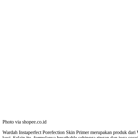
Photo via shopee.co.id
Wardah Instaperfect Porefection Skin Primer merupakan produk dari W
keci. Selain itu, formulanya breathable sehingga ringan dan juga cocok 