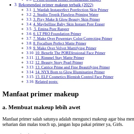
Rekomendasi primer makeup terbaik (2022)
1. Wardah Instaperfect Porefection Skin Primer
2. Studio Tropik Flawless Priming Water
3. Pixy Make It Glow Beauty Skin Primer
4. Maybelline Baby Skin Instant Pore Eraser
5. Emina Pore Ranger
6. LT PRO Foundation Primer
7. Make Over Powerstay Color Correcting Primer
8. Focallure Perfect Matte Primer
9. Make Over Velvet Mattifying Primer
10. Benefit The POREfessional Face Primer
11. Rimmel Stay Matte Primer
12. Beauty Story Pearl Primer
13. Catrice Prime and Fine Beautifying Primer
14. NYX Born to Glow Illuminating Primer
15. ELF Cosmetics Blemish Control Face Primer
Related posts:
Manfaat primer makeup
a. Membuat makeup lebih awet
Manfaat primer salah satunya adalah mengunci makeup agar bisa me
seharian dan malas touch up, jangan lupa pakai primer ya, Girls.